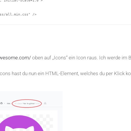
, initial-scale=1.0">

ss/all.min.css" />

tawesome.com/
oben auf „Icons“ ein Icon raus. Ich werde im B
Icons hast du nun ein HTML-Element, welches du per Klick ko