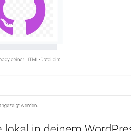
body deiner HTML-Datei ein:
 angezeigt werden.
lokal in deinem WordPre