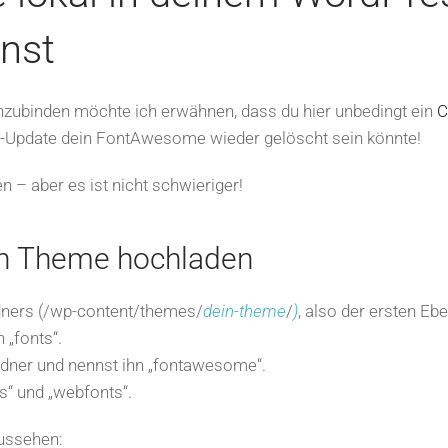
nst
zubinden möchte ich erwähnen, dass du hier unbedingt ein
C
e-Update dein FontAwesome wieder gelöscht sein könnte!
en – aber es ist nicht schwieriger!
in Theme hochladen
dners (/wp-content/themes/
dein-theme
/
)
, also der ersten Eb
n „fonts“.
rdner und nennst ihn „fontawesome“.
s“ und „webfonts“.
aussehen: