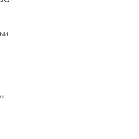
hild
ene