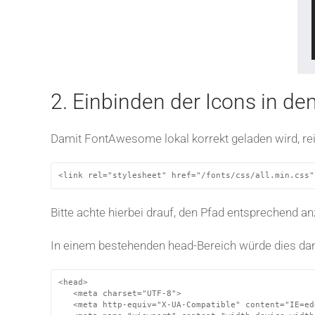
2. Einbinden der Icons in de
Damit FontAwesome lokal korrekt geladen wird, reic
<link rel="stylesheet" href="/fonts/css/all.min.css"
Bitte achte hierbei drauf, den Pfad entsprechend a
In einem bestehenden head-Bereich würde dies da
<head>

   <meta charset="UTF-8">

   <meta http-equiv="X-UA-Compatible" content="IE=edg