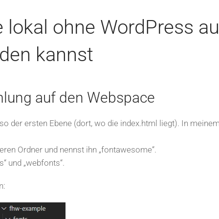
lokal ohne WordPress au
nden kannst
mlung auf den Webspace
o der ersten Ebene (dort, wo die index.html liegt). In meine
teren Ordner und nennst ihn „fontawesome“.
s“ und „webfonts“.
n: