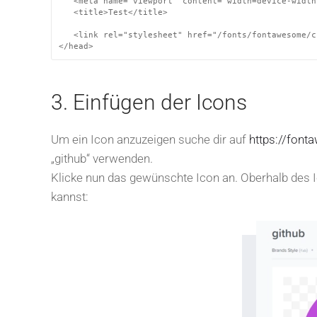
   <meta name="viewport" content="width=device-width
   <title>Test</title>

   <link rel="stylesheet" href="/fonts/fontawesome/c
</head>
3. Einfügen der Icons
Um ein Icon anzuzeigen suche dir auf
https://fon
„github“ verwenden.
Klicke nun das gewünschte Icon an. Oberhalb des 
kannst: